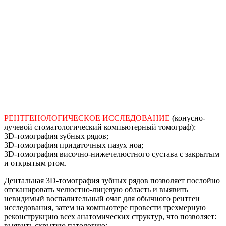
РЕНТГЕНОЛОГИЧЕСКОЕ ИССЛЕДОВАНИЕ
(конусно-
лучевой стоматологический компьютерный томограф):
3D-томография зубных рядов;
3D-томография придаточных пазух ноа;
3D-томография височно-нижечелюстного сустава с закрытым
и открытым ртом.
Дентальная 3D-томография зубных рядов позволяет послойно
отсканировать челюстно-лицевую область и выявить
невидимый воспалительный очаг для обычного рентген
исследования, затем на компьютере провести трехмерную
реконструкцию всех анатомических структур, что позволяет:
выявить скрытую патологию;